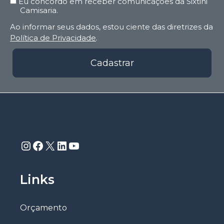
Eu concordo em receber comunicações da Sixtini
Camisaria.
Ao informar seus dados, estou ciente das diretrizes da
Política de Privacidade
.
Cadastrar
Instagram
Facebook
X
LinkedIn
Youtube
Links
Orçamento