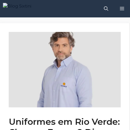
Pular
M
para
o
conteúdo
Uniformes em Rio Verde: