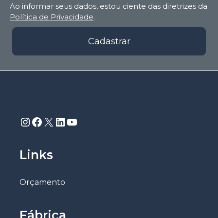
Ao informar seus dados, estou ciente das diretrizes da
Política de Privacidade
.
Cadastrar
Instagram
Facebook
X
LinkedIn
Youtube
Links
Orçamento
Fábrica