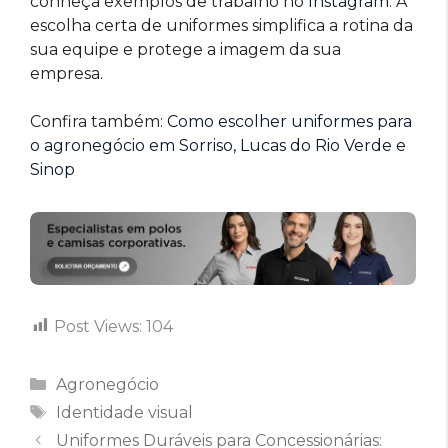
conheça exemplos de trabalho no
Instagram
. A
escolha certa de uniformes simplifica a rotina da
sua equipe e protege a imagem da sua
empresa.
Confira também:
Como escolher uniformes para
o agronegócio em Sorriso, Lucas do Rio Verde e
Sinop
Post Views:
104
Categorias
Agronegócio
Tags
Identidade visual
Uniformes Duráveis para Concessionárias: