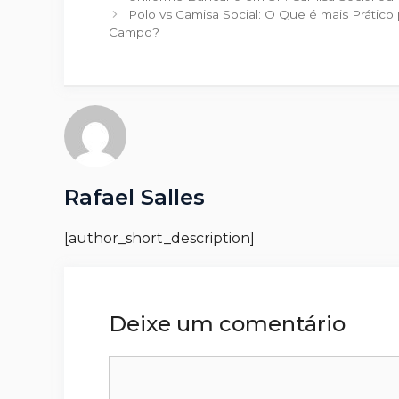
Polo vs Camisa Social: O Que é mais Prátic
Campo?
Rafael Salles
[author_short_description]
Deixe um comentário
Comentário