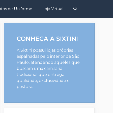
tos de Uniforme
Loja Virtual
CONHEÇA A SIXTINI
A Sixtini possui lojas próprias
espalhadas pelo interior de São
Paulo, atendendo aqueles que
buscam uma camisaria
tradicional que entrega
qualidade, exclusividade e
postura.