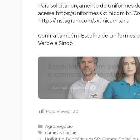
Para solicitar orçamento de uniformes d
acesse https://uniformes.sixtini.com.br
https://instagram.com/sixtinicamisaria.
Confira também:
Escolha de uniformes pa
Verde e Sinop
Post Views:
130
Categorias
Agronegócio
Tags
camisas sociais
Uniforme Bancário em SP: Camisa Social ou 