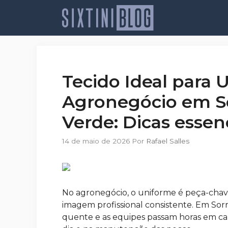
Pular
para
o
conteúdo
Tecido Ideal para 
Agronegócio em So
Verde: Dicas essen
14 de maio de 2026
Por
Rafael Salles
No agronegócio, o uniforme é peça-chave
imagem profissional consistente. Em Sorr
quente e as equipes passam horas em cam